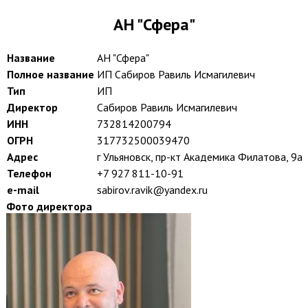
АН "Сфера"
Название
АН "Сфера"
Полное название
ИП Сабиров Равиль Исмагилевич
Тип
ИП
Директор
Сабиров Равиль Исмагилевич
ИНН
732814200794
ОГРН
317732500039470
Адрес
г Ульяновск, пр-кт Академика Филатова, 9а
Телефон
+7 927 811-10-91
e-mail
sabirov.ravik@yandex.ru
Фото директора